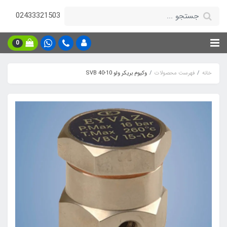
02433321503
0
خانه
فهرست محصولات
وکیوم بریکر ولو SVB 40-10