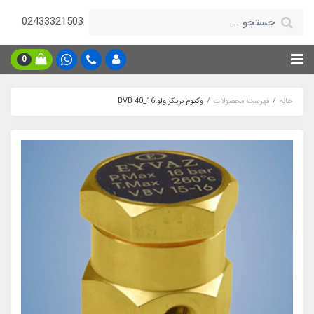
02433321503
0
خانه
فهرست محصولات
وکیوم بریکر ولو BVB 40_16