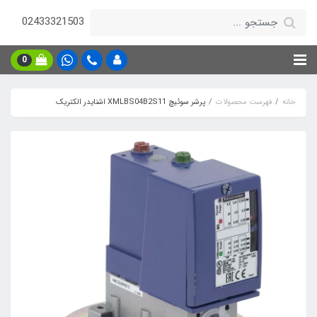
02433321503
0
خانه
فهرست محصولات
پرشر سوئیچ XMLBS04B2S11 اشنایدر الکتریک