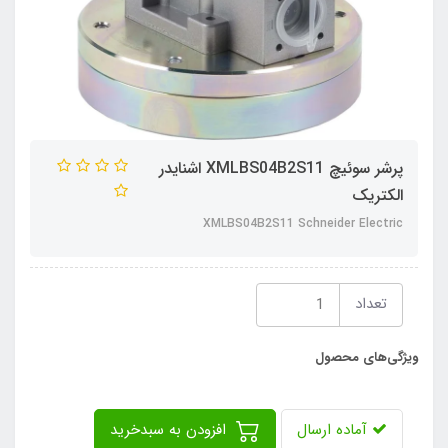
پرشر سوئیچ XMLBS04B2S11 اشنایدر
الکتریک
XMLBS04B2S11 Schneider Electric
تعداد
ویژگی‌های محصول
آماده ارسال
افزودن به سبدخرید