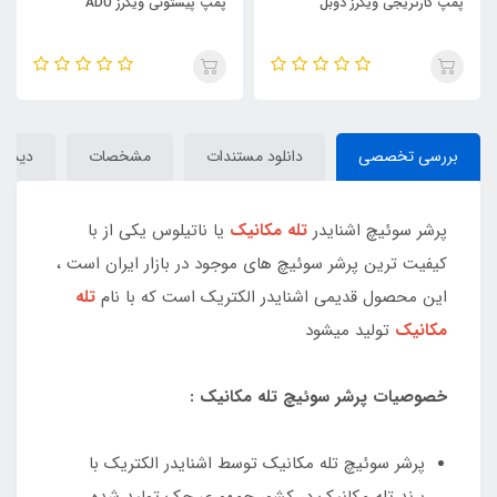
پمپ کارتریجی ویکرز دوبل
پمپ پیستونی ویکرز ADU
بررسی تخصصی
دانلود مستندات
مشخصات
دیدگاه
پرشر سوئیچ اشنایدر
تله مکانیک
یا ناتیلوس یکی از با
کیفیت ترین پرشر سوئیچ های موجود در بازار ایران است ،
این محصول قدیمی اشنایدر الکتریک است که با نام
تله
مکانیک
تولید میشود
خصوصیات پرشر سوئیچ تله مکانیک :
پرشر سوئیچ تله مکانیک توسط اشنایدر الکتریک با
برند تله مکانیک در کشور جمهوری چک تولید شده