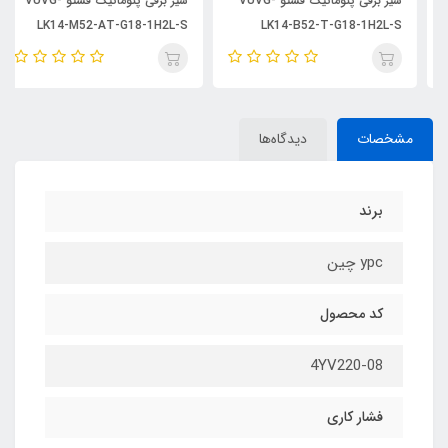
شیر برقی پنوماتیک فستو VUVG-
شیر برقی پنوماتیک فستو VUVG-
LK14-M52-AT-G18-1H2L-S
LK14-B52-T-G18-1H2L-S
مشخصات
دیدگاه‌ها
برند
ypc چین
کد محصول
4YV220-08
فشار کاری