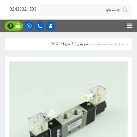
02433321503
0
خانه
فهرست محصولات
شیر برقی 2-5 سایز 1/4 YPC