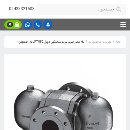
02433321503
0
خانه
فهرست محصولات
تله بخار فلوتر ترموستاتیکی دوبل FT882بخار اصفهان