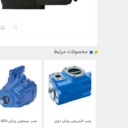
محصولات مرتبط
پمپ کارتریجی V10 ,V20
پمپ کارتریجی ویکرز دوبل
پمپ پیستونی ویکرز ADU