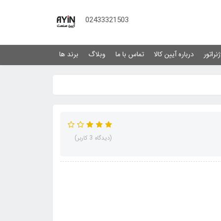
02433321503
نراتور
درباره آیین کالا
تماس با ما
وبلاگ
برند ها
(دیدگاه 3 کاربر)