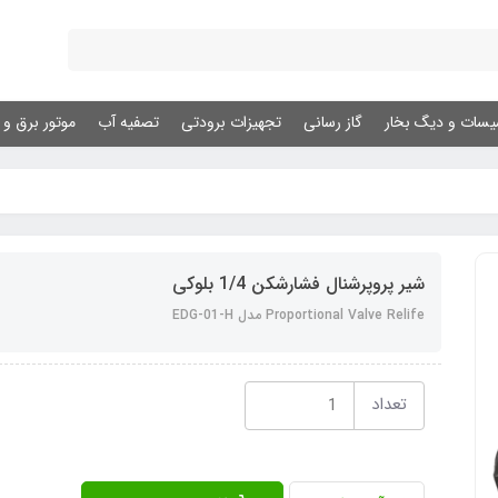
یسات و دیگ بخار
گاز رسانی
تجهیزات برودتی
تصفیه آب
موتور برق و ژ
شیر پروپرشنال فشارشکن 1/4 بلوکی
Proportional Valve Relife مدل EDG-01-H
تعداد