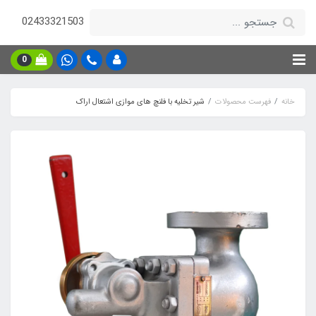
02433321503
0
خانه
فهرست محصولات
شیر تخلیه با فلنچ های موازی اشتعال اراک