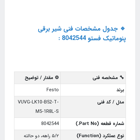
🔹 جدول مشخصات فنی شیر برقی
پنوماتیک فستو 8042544 :
🔧 مشخصه فنی
⚙️ مقدار / توضیح
برند
Festo
مدل / کد فنی
VUVG-LK10-B52-T-
M5-1R8L-S
شماره قطعه (Part No.)
8042544
نوع عملکرد (Function)
۵/۲ راهه، دو حالته