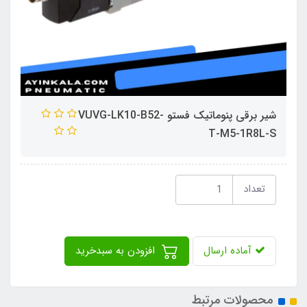
شیر برقی پنوماتیک فستو VUVG-LK10-B52-
T-M5-1R8L-S
تعداد
آماده ارسال
افزودن به سبدخرید
محصولات مرتبط