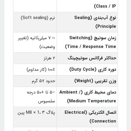
Class / IP)
نوع آب‌بندی (Sealing
نرم (Soft sealing)
Principle)
زمان سوئیچ (Switching
~ ۷ میلی‌ثانیه (تغییر
Time / Response Time)
وضعیت)
حداکثر فرکانس سوئیچینگ
۲ هرتز
دوره کاری (Duty Cycle)
۱۰۰٪ (کار مداوم)
وزن تقریبی (Weight)
حدود ۵۷ گرم
دمای محیط کاری (Ambient /
–۵ تا +۵۰ درجه
Medium Temperature)
سلسیوس
اتصال الکتریکی (Electrical
پلاگ M8 × 1، ۳ پین
Connection)