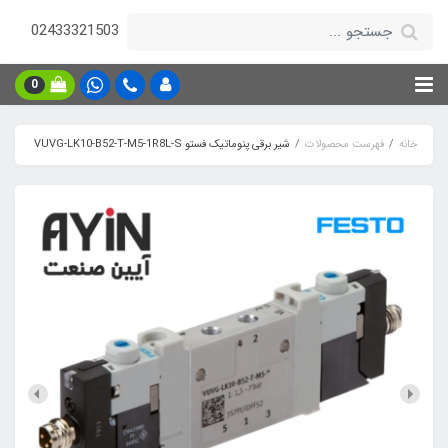
02433321503
0
خانه
فهرست محصولات
شیر برقی پنوماتیک فستو VUVG-LK10-B52-T-M5-1R8L-S