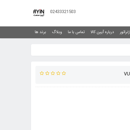
02433321503
نراتور
درباره آیین کالا
تماس با ما
وبلاگ
برند ها