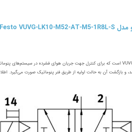
و مدل
Festo VUVG-LK10-M52-AT-M5-1R8L-S
با عملکرد تک‌کاره (Monostable) می‌باشد، و بازگشت آن به حالت اولیه از طریق فنر پنوماتیک ص