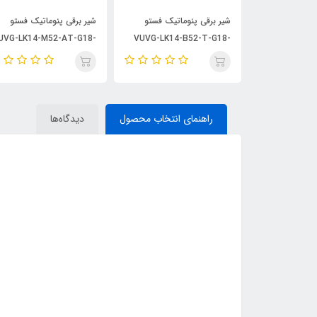
اتیک فستو
شیر برقی پنوماتیک فستو
شیر برقی پنوماتیک فستو
UVG-LK14-M52-AT-G18-
VUVG-LK14-B52-T-G18-
VUVG-LK1
1H2L-S
1H2L-S
راهنمای انتخاب محصول
دیدگاه‌ها