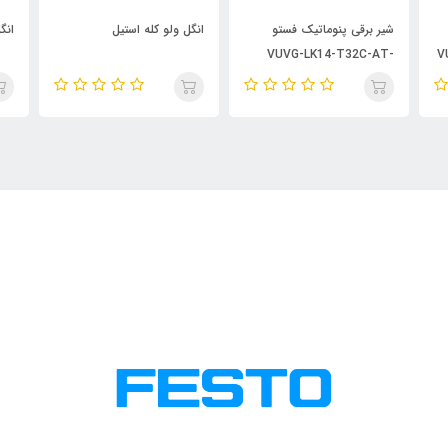
شیر برقی پنوماتیک فستو
انگل ولو کله استیل
انگ
VUVG-LK14-T32C-AT-
V
G18-1H2L-S