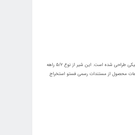
شیر برقی پنوماتیک فستو 8042543 از سری VUVG-LK10 است که برای کنترل جهت جریان هوای فشرده در سیستم‌های پنوماتیکی طراحی شده است. این شیر از نوع ۵/۲ راهه
ورت می‌گیرد. اطلاعات محصول از مستندات رسمی فستو استخراج