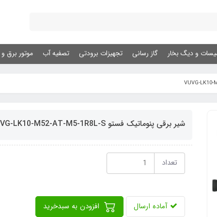
یسات و دیگ بخار
گاز رسانی
تجهیزات برودتی
تصفیه آب
موتور برق و ژ
شیر برقی پنوماتیک فستو VUVG-LK10-M52-AT-M5-1R8L-S
تعداد
آماده ارسال
افزودن به سبدخرید