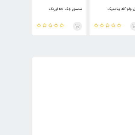
ل ولو کله پلاستیک
سنسور جک sc ایرتک
1/4