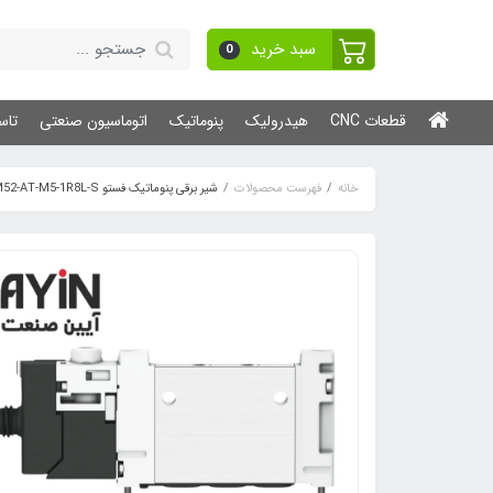
سبد خرید
0
قطعات CNC
هیدرولیک
پنوماتیک
اتوماسیون صنعتی
تاس
خانه
فهرست محصولات
شیر برقی پنوماتیک فستو VUVG-LK10-M52-AT-M5-1R8L-S