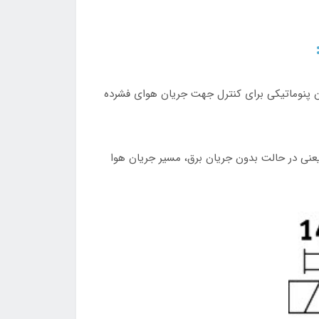
کت آلمانی Festo است که در سیستم‌های اتوماسیون پنوماتیکی برای کنترل جهت جریان هوای فشرده
‌کاره (Monostable) بوده و به‌صورت نرمال بسته (Normally Closed) عمل می‌کند؛ یعنی در حالت بدون جریان برق، مسیر جریان هوا