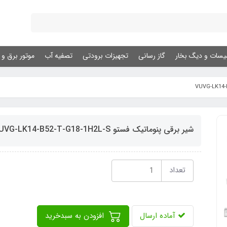
یسات و دیگ بخار
گاز رسانی
تجهیزات برودتی
تصفیه آب
موتور برق و ژ
شیر برقی پنوماتیک فستو VUVG-LK14-B52-T-G18-1H2L-S
تعداد
آماده ارسال
افزودن به سبدخرید