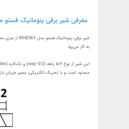
معرفی شیر برقی پنوماتیک فستو مدل  VUVG-LK14-M52-AT-G18-1H2L-S
به کار می‌رود.
مسدود است و با تحریک الکتریکی، مسیر جریان باز 