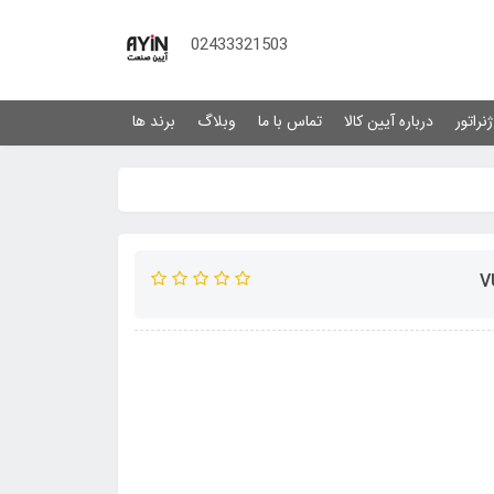
02433321503
نراتور
درباره آیین کالا
تماس با ما
وبلاگ
برند ها