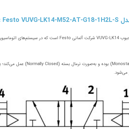
Festo :
شیر برقی پنوماتیک فستو مدل 8042563 از سری محبوب VUVG-LK14 شر
این شیر از نوع ۵/۲ راهه (5/2-way) و تک
می‌شود.