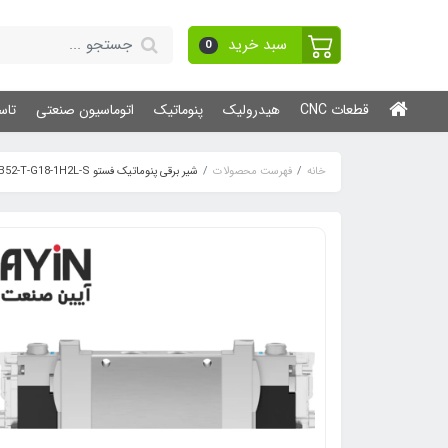
سبد خرید
0
قطعات CNC
هیدرولیک
پنوماتیک
اتوماسیون صنعتی
تاس
خانه
فهرست محصولات
شیر برقی پنوماتیک فستو VUVG-LK14-B52-T-G18-1H2L-S