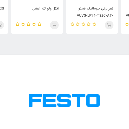
شیر برقی پنوماتیک فستو
انگل ولو کله استیل
انگ
VUVG-LK14-T32C-AT-
V
G18-1H2L-S