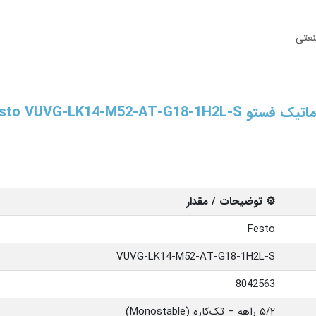
عتی
Festo VUVG-LK14-M5
⚙️ توضیحات / مقدار
Festo
VUVG-LK14-M52-AT-G18-1H2L-S
8042563
۵/۲ راهه – تک‌کاره (Monostable)