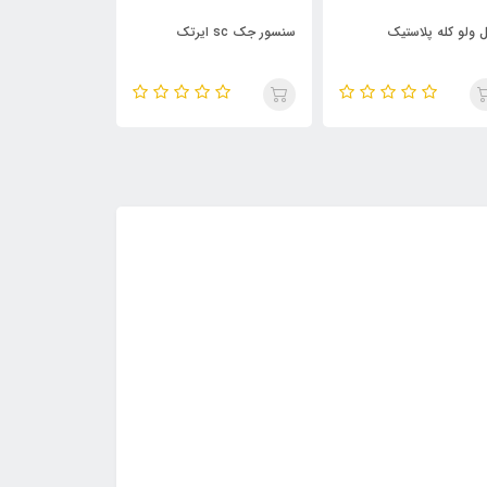
ل ولو کله پلاستیک
سنسور جک sc ایرتک
1/4