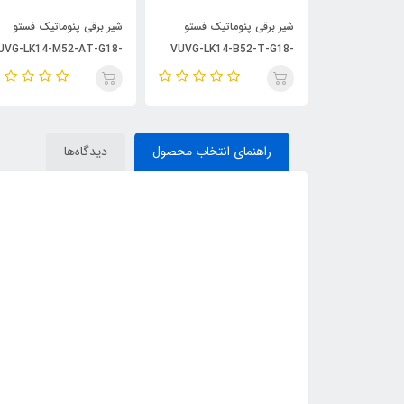
اتیک فستو
شیر برقی پنوماتیک فستو
شیر برقی پنوماتیک فستو
UVG-LK14-M52-AT-G18-
VUVG-LK14-B52-T-G18-
VUVG-LK1
1H2L-S
1H2L-S
راهنمای انتخاب محصول
دیدگاه‌ها