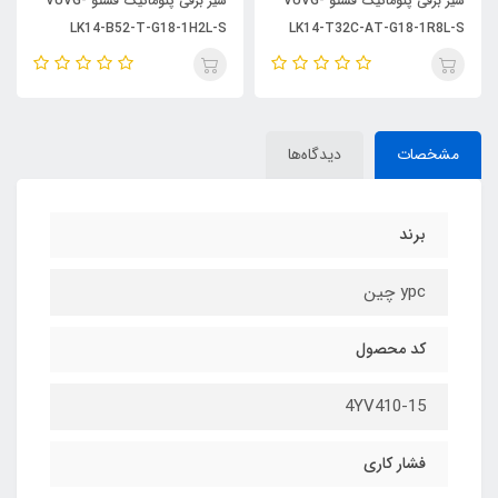
شیر برقی پنوماتیک فستو VUVG-
شیر برقی پنوماتیک فستو VUVG-
M52-AT-G18-1H2L-S
LK14-B52-T-G18-1H2L-S
LK14-T32C
مشخصات
دیدگاه‌ها
برند
ypc چین
کد محصول
4YV410-15
فشار کاری