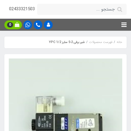
02433321503
0
خانه
فهرست محصولات
شیر برقی 2-5 سایز 1/2 YPC